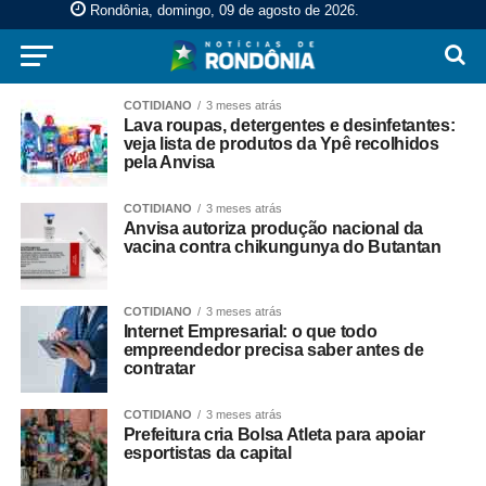
Rondônia, domingo, 09 de agosto de 2026
.
COTIDIANO
3 meses atrás
Lava roupas, detergentes e desinfetantes:
veja lista de produtos da Ypê recolhidos
pela Anvisa
COTIDIANO
3 meses atrás
Anvisa autoriza produção nacional da
vacina contra chikungunya do Butantan
COTIDIANO
3 meses atrás
Internet Empresarial: o que todo
empreendedor precisa saber antes de
contratar
COTIDIANO
3 meses atrás
Prefeitura cria Bolsa Atleta para apoiar
esportistas da capital