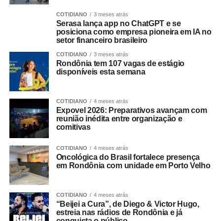
COTIDIANO
3 meses atrás
Serasa lança app no ChatGPT e se
posiciona como empresa pioneira em IA no
setor financeiro brasileiro
COTIDIANO
3 meses atrás
Rondônia tem 107 vagas de estágio
disponíveis esta semana
COTIDIANO
4 meses atrás
Expovel 2026: Preparativos avançam com
reunião inédita entre organização e
comitivas
COTIDIANO
4 meses atrás
Oncológica do Brasil fortalece presença
em Rondônia com unidade em Porto Velho
COTIDIANO
4 meses atrás
“Beijei a Cura”, de Diego & Victor Hugo,
estreia nas rádios de Rondônia e já
conquista o público